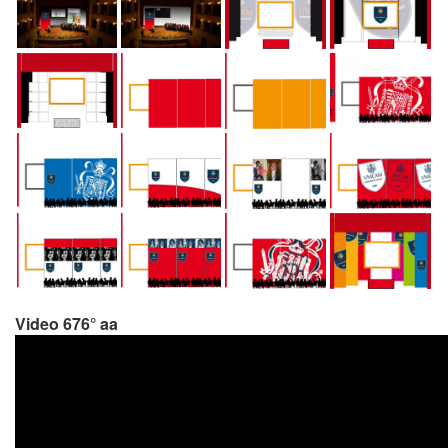
Video 676° aa
ZsYE
Flash ver
greater i