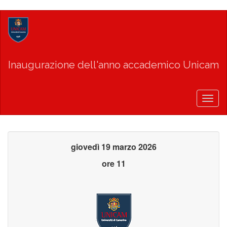
Salta
al
contenuto
principale
Inaugurazione dell'anno accademico Unicam
Togg
navig
giovedì 19 marzo 2026
ore 11