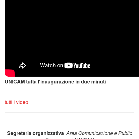
You have n
plugin ins
Download latest ver
TG Unicam | Inaug
Notizia del TG Unic
Accademico
gurazione in due minuti
tutti i video
Segreteria organizzativa
Area Comunicazione e Public