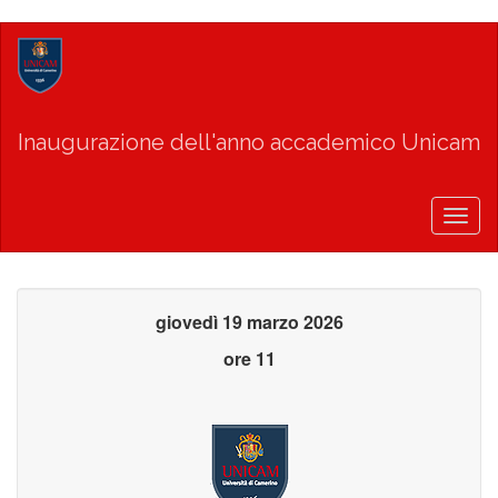
Salta
al
contenuto
principale
Inaugurazione dell'anno accademico Unicam
Togg
navig
giovedì 19 marzo 2026
ore 11