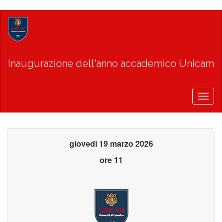
Salta
al
contenuto
principale
Inaugurazione dell'anno accademico Unicam
Togg
navig
giovedì 19 marzo 2026
ore 11