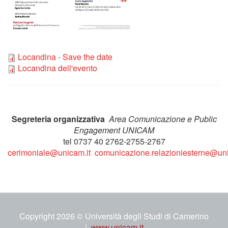
inaugurazione_3dicembre
Locandina - Save the date
3dicembre2024_locandina
Locandina dell'evento
Segreteria organizzativa
Area Comunicazione e Public
Engagement UNICAM
tel 0737 40 2762-2755-2767
cerimoniale@unicam.it
comunicazione.relazioniesterne@uni
Copyright 2026 © Università degli Studi di Camerino
|
www.unicam.it