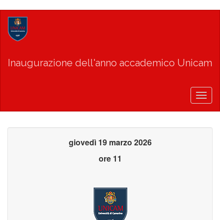
Salta
al
contenuto
principale
Inaugurazione dell'anno accademico Unicam
Togg
navig
giovedì 19 marzo 2026
ore 11