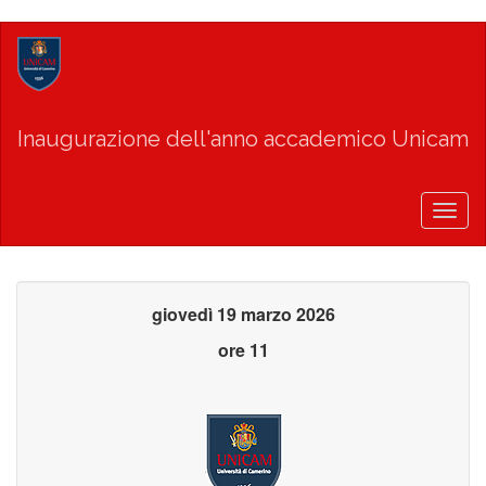
Salta
al
contenuto
principale
Inaugurazione dell'anno accademico Unicam
Togg
navig
giovedì 19 marzo 2026
ore 11