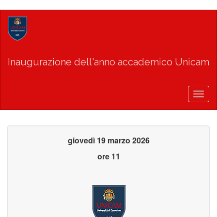
Salta
al
contenuto
principale
Inaugurazione dell'anno accademico Unicam
Togg
navig
giovedì 19 marzo 2026
ore 11